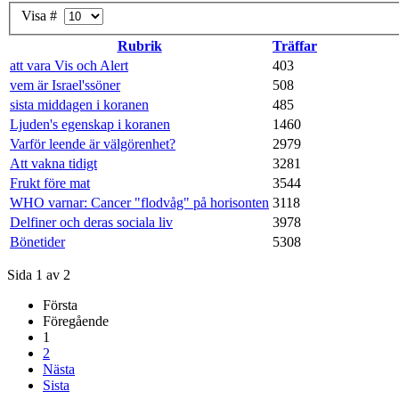
Visa #
Rubrik
Träffar
att vara Vis och Alert
403
vem är Israel'ssöner
508
sista middagen i koranen
485
Ljuden's egenskap i koranen
1460
Varför leende är välgörenhet?
2979
Att vakna tidigt
3281
Frukt före mat
3544
WHO varnar: Cancer "flodvåg" på horisonten
3118
Delfiner och deras sociala liv
3978
Bönetider
5308
Sida 1 av 2
Första
Föregående
1
2
Nästa
Sista